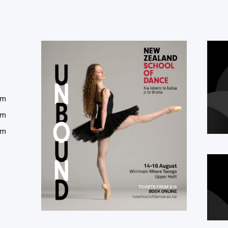
um
um
um