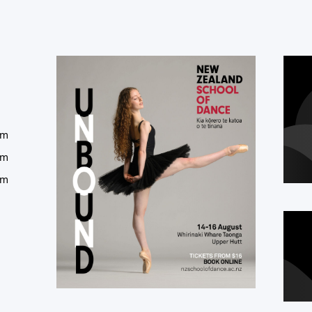
um
um
um