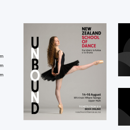
um
um
um